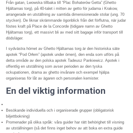
Från gatan, Lwowska tillbaka till “Plac Bohaterów Getta” (Ghetto
Hjältarnas torg), på 40-talet i mitten av getto för judarna i Krakow,
arrangerade en utställning av samtida dimensionerade stolar (ung. 70
stycken). De liknar skrämmande ögonblick från det förflutna, när judar
föstes kraft på Place de la Concorde (tidigare namn av Ghetto
Hjältarnas torg), ett massivt bli av med sitt bagage inför transport till
dödsläger.
I sydvästra hörnet av Ghetto Hjältarnas torg är den historiska säte
apotek “Pod Orłem” (apotek under örnen), den enda som utförs på
detta område av den polska apotek Tadeusz Pankiewicz. Apotek i
offentlig en utställning som avser perioden av den tyska
ockupationen, drama av ghetto invånare och exempel hjälpa
organiseras för låt av ägaren och personalen kemister.
En del viktig information
Besökande individuella och i organiserade grupper (obligatorisk
biljettbokning)
Promenader på olika språk: våra guider har rätt behörighet till visning
av utställningen (så det finns inget behov av att boka en extra guide