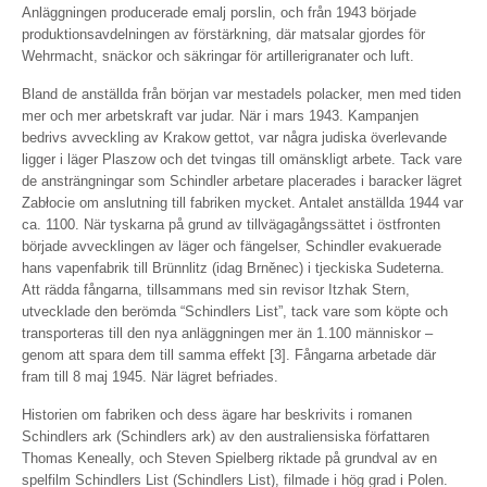
Anläggningen producerade emalj porslin, och från 1943 började
produktionsavdelningen av förstärkning, där matsalar gjordes för
Wehrmacht, snäckor och säkringar för artillerigranater och luft.
Bland de anställda från början var mestadels polacker, men med tiden
mer och mer arbetskraft var judar. När i mars 1943. Kampanjen
bedrivs avveckling av Krakow gettot, var några judiska överlevande
ligger i läger Plaszow och det tvingas till omänskligt arbete. Tack vare
de ansträngningar som Schindler arbetare placerades i baracker lägret
Zabłocie om anslutning till fabriken mycket. Antalet anställda 1944 var
ca. 1100. När tyskarna på grund av tillvägagångssättet i östfronten
började avvecklingen av läger och fängelser, Schindler evakuerade
hans vapenfabrik till Brünnlitz (idag Brněnec) i tjeckiska Sudeterna.
Att rädda fångarna, tillsammans med sin revisor Itzhak Stern,
utvecklade den berömda “Schindlers List”, tack vare som köpte och
transporteras till den nya anläggningen mer än 1.100 människor –
genom att spara dem till samma effekt [3]. Fångarna arbetade där
fram till 8 maj 1945. När lägret befriades.
Historien om fabriken och dess ägare har beskrivits i romanen
Schindlers ark (Schindlers ark) av den australiensiska författaren
Thomas Keneally, och Steven Spielberg riktade på grundval av en
spelfilm Schindlers List (Schindlers List), filmade i hög grad i Polen.