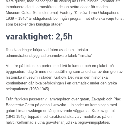
Våra guider, med behörighet till visning av utställningen, kommer att
introducera dig till atmosfären i dessa svåra dagar för staden.
Museum Oskar Schindler emalj Factory “Kraków Time Ockupations
1939 – 1945” är obligatorisk bör ingå i programmet utforska varje turist
som besöker den kungliga staden.
varaktighet: 2,5h
Rundvandringar börjar vid foten av den historiska
administrationsbyggnad enamelware fabrik “Emalia”
Vi tittar på historiska porten med två kolumner och en plakett på
byggnaden. Idag är inne i en utställning som anordnas av den gren av
historiska museum i staden Krakow. Det visar den historiska
kontinuiteten går lokalbefolkningen i en dramatisk under den tyska
ockupationen (1939-1945).
Från fabriken passerar vi järnvägsbron över gatan, Zakątek och Plac
Bohaterów Getta på gatan Lwowska. I inlandet av korsningen med
gatan Limanowskiego se lång bevarade väggarna i Krakow gettot
(1941-1943), toppad med karakteristiska valv modelleras på en
halvcirkelformad slutna gravstenar judiska begravningsplatser.